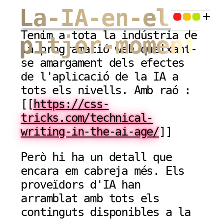
La-IA-en-el-
Tenim a tota la indústria de
pitjor-moment
la programació web queixant-
se amargament dels efectes
de l'aplicació de la IA a
tots els nivells. Amb raó :
[[
https://css-
tricks.com/technical-
writing-in-the-ai-age/
]]
Però hi ha un detall que
encara em cabreja més. Els
proveïdors d'IA han
arramblat amb tots els
continguts disponibles a la